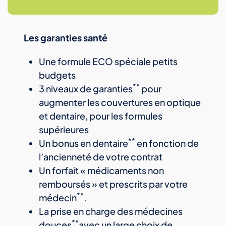
Les garanties santé
Une formule ECO spéciale petits
budgets
**
3 niveaux de garanties
pour
augmenter les couvertures en optique
et dentaire, pour les formules
supérieures
**
Un bonus en dentaire
en fonction de
l’ancienneté de votre contrat
Un forfait « médicaments non
remboursés » et prescrits par votre
**
médecin
.
La prise en charge des médecines
**
douces
avec un large choix de