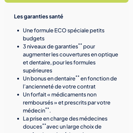
Les garanties santé
Une formule ECO spéciale petits
budgets
**
3 niveaux de garanties
pour
augmenter les couvertures en optique
et dentaire, pour les formules
supérieures
**
Un bonus en dentaire
en fonction de
l’ancienneté de votre contrat
Un forfait « médicaments non
remboursés » et prescrits par votre
**
médecin
.
La prise en charge des médecines
**
douces
avec un large choix de