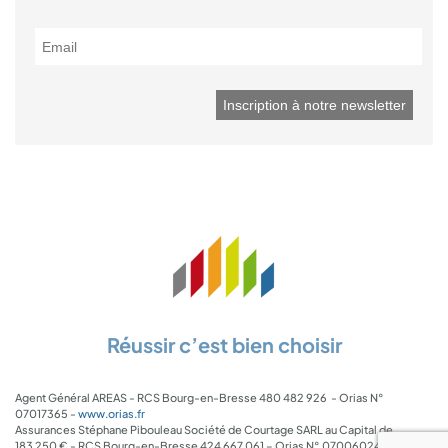
Réussir c’est bien choisir
Agent Général AREAS - RCS Bourg-en-Bresse 480 482 926 - Orias N°
07017365 -
www.orias.fr
Assurances Stéphane Pibouleau Société de Courtage SARL au Capital de
183 250 € - RCS Bourg-en-Bresse 424 667 061 – Orias N° 07006024